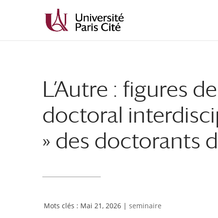
Aller
Aller
au
à
contenu
la
principal
navigation
L’Autre : figures de
doctoral interdisci
» des doctorants d
Mai 21, 2026
|
seminaire