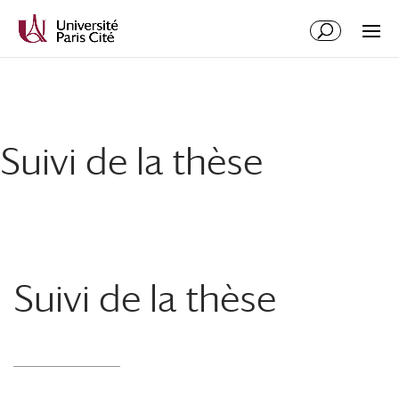
Aller
Aller
au
à
contenu
la
principal
navigation
Suivi de la thèse
Suivi de la thèse