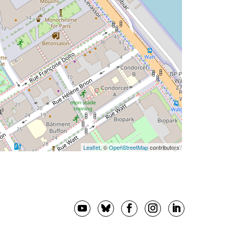
Leaflet
, ©
OpenStreetMap
contributors