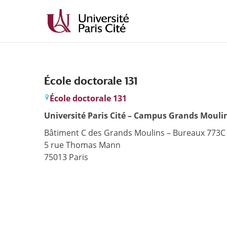
Aller
Aller
au
à
contenu
la
principal
navigation
École doctorale 131
École doctorale 131
Université Paris Cité – Campus Grands Mouli
Bâtiment C des Grands Moulins – Bureaux 773C 
5 rue Thomas Mann
75013 Paris