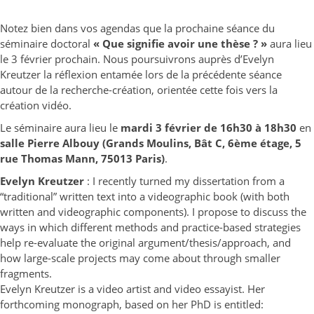
Notez bien dans vos agendas que la prochaine séance du
séminaire doctoral
« Que signifie avoir une thèse ? »
aura lieu
le 3 février prochain. Nous poursuivrons auprès d’Evelyn
Kreutzer la réflexion entamée lors de la précédente séance
autour de la recherche-création, orientée cette fois vers la
création vidéo.
Le séminaire aura lieu le
mardi 3 février de 16h30 à 18h30
en
salle Pierre Albouy (Grands Moulins, Bât C, 6ème étage, 5
rue Thomas Mann, 75013 Paris)
.
Evelyn Kreutzer
: I recently turned my dissertation from a
“traditional” written text into a videographic book (with both
written and videographic components). I propose to discuss the
ways in which different methods and practice-based strategies
help re-evaluate the original argument/thesis/approach, and
how large-scale projects may come about through smaller
fragments.
Evelyn Kreutzer is a video artist and video essayist. Her
forthcoming monograph, based on her PhD is entitled: