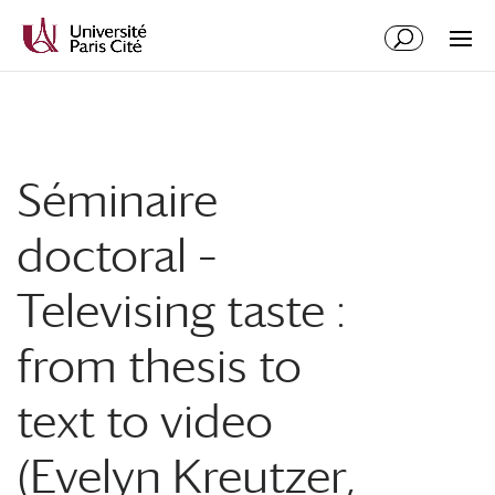
Aller
Aller
au
à
contenu
la
principal
navigation
Séminaire
doctoral –
Televising taste :
from thesis to
text to video
(Evelyn Kreutzer,