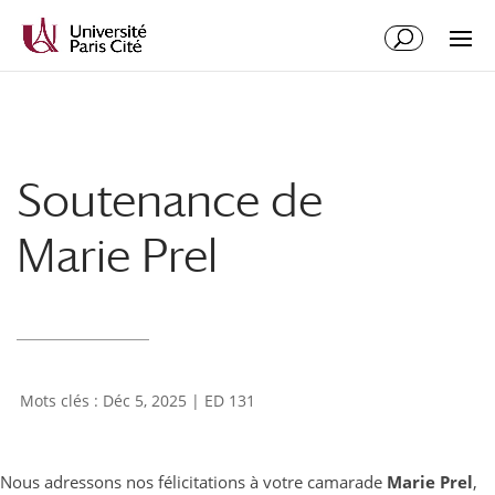
Aller
Aller
au
à
contenu
la
principal
navigation
Soutenance de
Marie Prel
Déc 5, 2025
|
ED 131
Nous adressons nos félicitations à votre camarade
Marie Prel
,