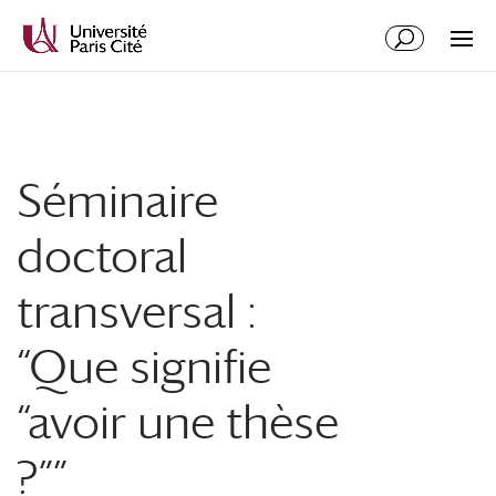
Aller
Aller
au
à
contenu
la
principal
navigation
Séminaire
doctoral
transversal :
“Que signifie
“avoir une thèse
?””